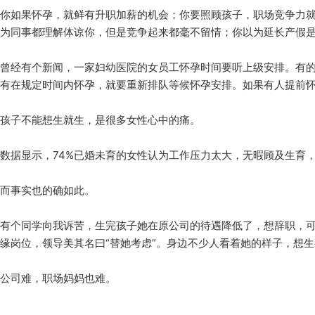
你如果怀孕，就鲜有升职加薪的机会；你要照顾孩子，职场竞争力
为同事都理解体谅你，但是竞争起来都毫不留情；你以为延长产假
曾经有个新闻，一家妇幼医院的女员工怀孕时间要听上级安排。有
有在规定时间内怀孕，就要重新排队等候怀孕安排。如果有人提前
孩子不能想生就生，是很多女性心中的痛。
数据显示，74%已婚未育的女性认为工作压力太大，无暇顾及生育
而事实也的确如此。
有个同学向我诉苦，生完孩子她在原公司的待遇降低了，想辞职，
缘岗位，领导美其名曰“替她考虑”。身边不少人看着她的样子，想
公司难，职场妈妈也难。