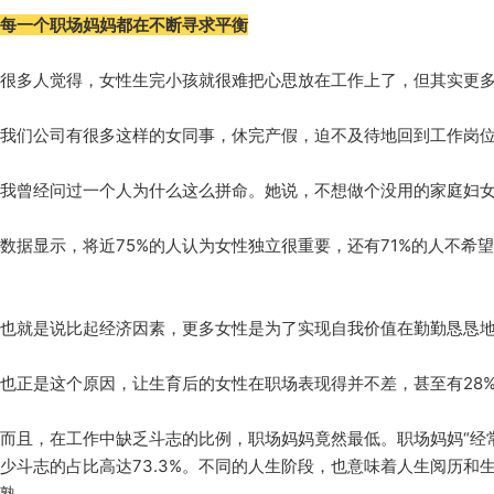
每一个职场妈妈都在不断寻求平衡
很多人觉得，女性生完小孩就很难把心思放在工作上了，但其实更
我们公司有很多这样的女同事，休完产假，迫不及待地回到工作岗
我曾经问过一个人为什么这么拼命。她说，不想做个没用的家庭妇
数据显示，将近75%的人认为女性独立很重要，还有71%的人不希
也就是说比起经济因素，更多女性是为了实现自我价值在勤勤恳恳
也正是这个原因，让生育后的女性在职场表现得并不差，甚至有28
而且，在工作中缺乏斗志的比例，职场妈妈竟然最低。
职场妈妈“经
少斗志的占比高达73.3%。不同的人生阶段，也意味着人生阅历
熟。